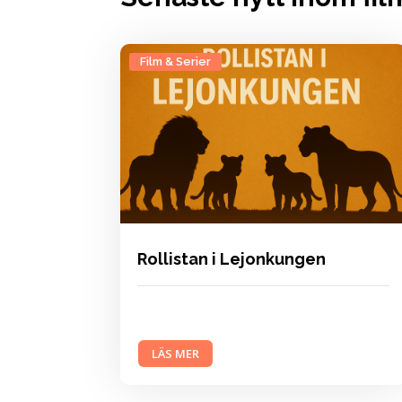
Film & Serier
Rollistan i Lejonkungen
LÄS MER