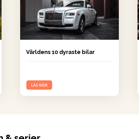
Världens 10 dyraste bilar
LÄS MER
m & serier