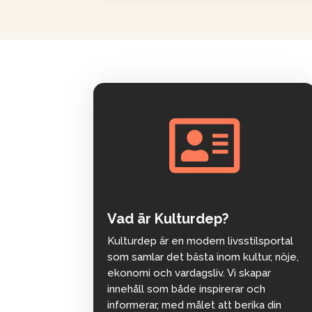

Vad är Kulturdep?
Kulturdep är en modern livsstilsportal
som samlar det bästa inom kultur, nöje,
ekonomi och vardagsliv. Vi skapar
innehåll som både inspirerar och
informerar, med målet att berika din