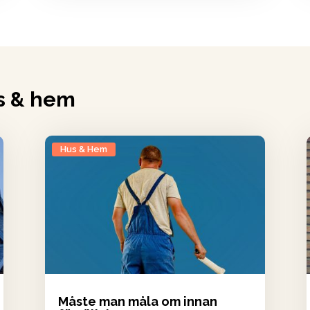
s & hem
Hus & Hem
Måste man måla om innan