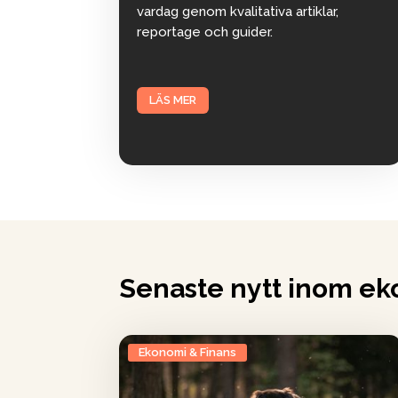
vardag genom kvalitativa artiklar,
reportage och guider.
LÄS MER
Senaste nytt inom ek
Ekonomi & Finans