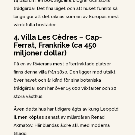
14 badrum, en bowlingbana, biograf och stora
trädgårdar. Det fina läget och att huset funnits så
länge gör att det räknas som en av Europas mest
värdefulla bostäder.
4. Villa Les Cèdres – Cap-
Ferrat, Frankrike (ca 450
miljoner dollar)
På en av Rivierans mest eftertraktade platser
finns denna villa från 1830. Den ligger med utsikt
över havet och är känd för sina botaniska
trädgårdar, som har över 15 000 växtarter och 20
stora växthus.
Även detta hus har tidigare ägts av kung Leopold
II, men köptes senast av miljardären Renad
Akmatov. Här blandas äldre stil med moderna
tillägg.