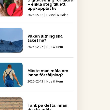
Digitalisering för äldre
– enkla steg till ett
uppkopplat liv
2026-05-18
|
Livsstil & Hälsa
Vilken lutning ska
taket ha?
2026-02-26
|
Hus & Hem
Måste man måla om
innan försäljning?
2026-02-13
|
Hus & Hem
Tänk på detta innan
du ska måla