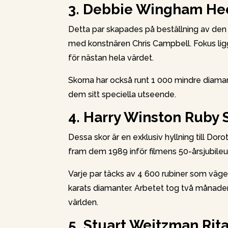
3. Debbie Wingham Heel
Detta par skapades på beställning av den
med konstnären Chris Campbell. Fokus ligg
för nästan hela värdet.
Skorna har också runt 1 000 mindre diaman
dem sitt speciella utseende.
4. Harry Winston Ruby S
Dessa skor är en exklusiv hyllning till Doro
fram dem 1989 inför filmens 50-årsjubile
Varje par täcks av 4 600 rubiner som väg
karats diamanter. Arbetet tog två månader
världen.
5. Stuart Weitzman Rit