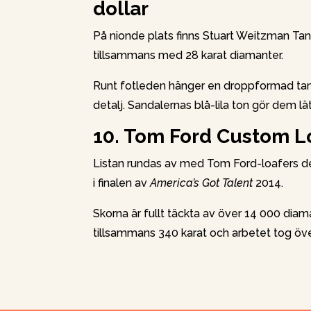
dollar
På nionde plats finns Stuart Weitzman Tanz
tillsammans med 28 karat diamanter.
Runt fotleden hänger en droppformad tanz
detalj. Sandalernas blå-lila ton gör dem lä
10. Tom Ford Custom Lo
Listan rundas av med Tom Ford-loafers 
i finalen av
America’s Got Talent
2014.
Skorna är fullt täckta av över 14 000 diama
tillsammans 340 karat och arbetet tog öv