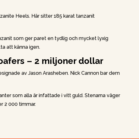
anite Heels. Här sitter 185 karat tanzanit
anit som ger paret en tydlig och mycket lyxig
tta att känna igen.
afers – 2 miljoner dollar
designade av Jason Arasheben. Nick Cannon bar dem
nter som alla är infattade i vitt guld. Stenarna väger
er 2 000 timmar.