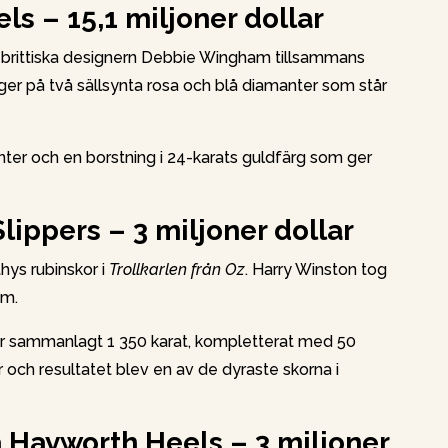
s – 15,1 miljoner dollar
 brittiska designern Debbie Wingham tillsammans
er på två sällsynta rosa och blå diamanter som står
ter och en borstning i 24-karats guldfärg som ger
lippers – 3 miljoner dollar
thys rubinskor i
Trollkarlen från Oz
. Harry Winston tog
um.
er sammanlagt 1 350 karat, kompletterat med 50
 och resultatet blev en av de dyraste skorna i
a Hayworth Heels – 3 miljoner